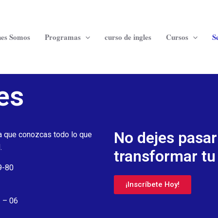
nes Somos
Programas
curso de ingles
Cursos
S
es
No dejes pasar
ra que conozcas todo lo que
.
transformar tu
9-80
¡Inscríbete Hoy!
3 – 06