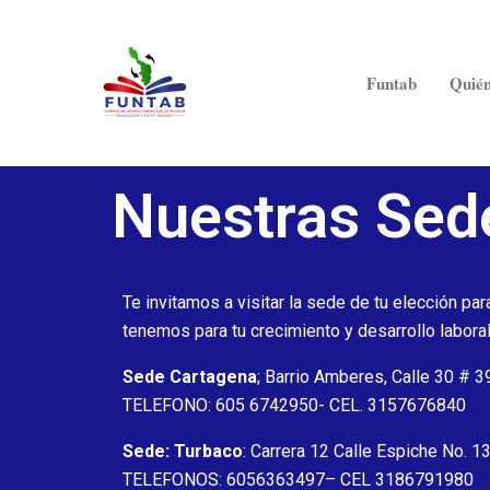
Ir
al
contenido
Funtab
Quié
Nuestras Sed
Te invitamos a visitar la sede de tu elección pa
tenemos para tu crecimiento y desarrollo laboral
Sede Cartagena
; Barrio Amberes, Calle 30 # 3
TELEFONO: 605 6742950- CEL. 3157676840
Sede: Turbaco
: Carrera 12 Calle Espiche No. 1
TELEFONOS: 6056363497– CEL 3186791980